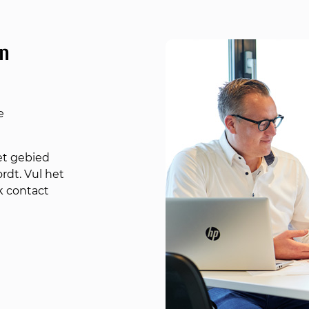
en
e
et gebied
rdt. Vul het
k contact