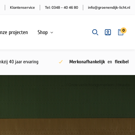
Klantenservice
Tel: 0348 – 40 46 80
info@groenendijk-licht.nl
0
nze projecten
Shop
kzij 40 jaar ervaring
Merkonafhankelijk
en
flexibel
/
Onze verlichtingsmerken
/
Muuto