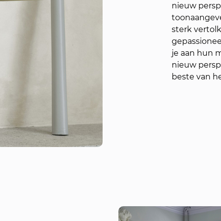
nieuw persp
toonaangeve
sterk verto
gepassionee
je aan hun 
nieuw persp
beste van h