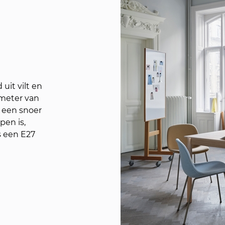
uit vilt en
ameter van
 een snoer
pen is,
s een E27