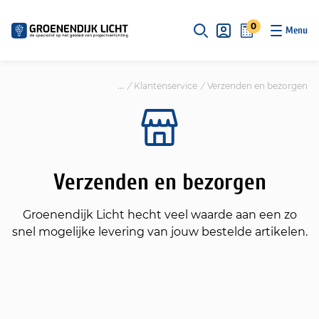
S
k
0
i
p
t
/
Klantenservice
/
Verzenden en bezorgen
o
c
o
n
t
Verzenden en bezorgen
e
n
t
Groenendijk Licht hecht veel waarde aan een zo
snel mogelijke levering van jouw bestelde artikelen.