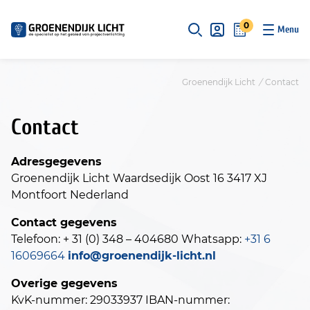
S
k
0
i
p
t
Groenendijk Licht
/
Contact
o
c
Contact
o
n
t
Adresgegevens
e
Groenendijk Licht
Waardsedijk Oost 16
3417 XJ
n
Montfoort
Nederland
t
Contact gegevens
Telefoon: + 31 (0) 348 – 404680
Whatsapp:
+31 6
16069664
info@groenendijk-licht.nl
Overige gegevens
KvK-nummer: 29033937
IBAN-nummer: