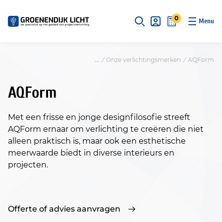
S
k
0
i
p
t
/
Onze verlichtingsmerken
/
AQForm
o
c
AQForm
o
n
t
Met een frisse en jonge designfilosofie streeft
e
AQForm ernaar om verlichting te creëren die niet
n
alleen praktisch is, maar ook een esthetische
t
meerwaarde biedt in diverse interieurs en
projecten.
Offerte of advies aanvragen