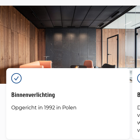
Binnenverlichting
B
Opgericht in 1992 in Polen
D
v
v